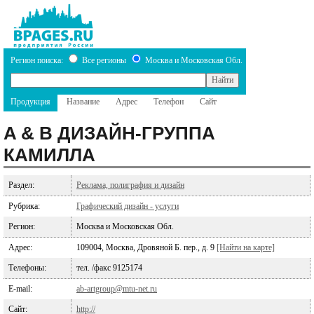
Регион поиска:
Все регионы
Москва и Московская Обл.
Продукция
Название
Адрес
Телефон
Сайт
A & B ДИЗАЙН-ГРУППА
КАМИЛЛА
Раздел:
Реклама, полиграфия и дизайн
Рубрика:
Графический дизайн - услуги
Регион:
Москва и Московская Обл.
Адрес:
109004, Москва, Дровяной Б. пер., д. 9
[Найти на карте]
Телефоны:
тел. /факс 9125174
E-mail:
ab-artgroup@mtu-net.ru
Сайт:
http://