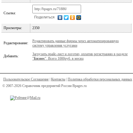
Ссылка:
Поделиться
Просмотры:
2350
Редактировать данные фирмы через автоматизированную
Редактирование:
систему управления услугами
Загрузить прайс-лист и логотип, оплатив регистрацию в разделе
Добавить:
"
Бизнес
". Всего 1000руб. в месяц
Пользовательское Соглашение
|
Контакты
|
Политика обработки персональных данных
© 2007-2026 Справочник предприятий России Bpages.ru