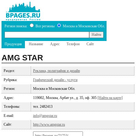
Регион поиска:
Все регионы
Москва и Московская Обл.
Продукция
Название
Адрес
Телефон
Сайт
AMG STAR
Раздел:
Реклама, полиграфия и дизайн
Рубрика:
Графический дизайн - услуги
Регион:
Москва и Московская Обл.
Адрес:
119002, Москва, Арбат ул., д. 35, оф. 305
[Найти на карте]
Телефоны:
тел. 2482413
E-mail:
info@amgstar.ru
Сайт:
http://www.amgstar.ru