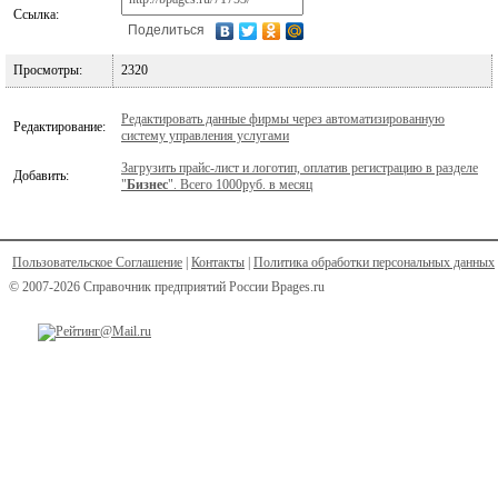
Ссылка:
Поделиться
Просмотры:
2320
Редактировать данные фирмы через автоматизированную
Редактирование:
систему управления услугами
Загрузить прайс-лист и логотип, оплатив регистрацию в разделе
Добавить:
"
Бизнес
". Всего 1000руб. в месяц
Пользовательское Соглашение
|
Контакты
|
Политика обработки персональных данных
© 2007-2026 Справочник предприятий России Bpages.ru