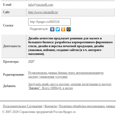
E-mail:
info@vincinelli.com
Сайт:
http://www.vincinelli.ru/
Ссылка:
Поделиться
Дизайн-агентство предлагает решения для малого и
большого бизнеса: разработка корпоративного фирменного
Деятельность:
стиля, дизайн и верстка печатной продукции, дизайн
упаковки, нейминг, создание сайтов (в т.ч. интернет-
магазинов).
Просмотры:
2327
Редактировать данные фирмы через автоматизированную
Редактирование:
систему управления услугами
Загрузить прайс-лист и логотип, оплатив регистрацию в разделе
Добавить:
"
Бизнес
". Всего 1000руб. в месяц
Пользовательское Соглашение
|
Контакты
|
Политика обработки персональных данных
© 2007-2026 Справочник предприятий России Bpages.ru