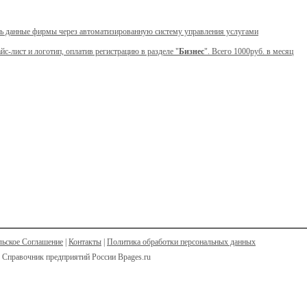
ь данные фирмы через автоматизированную систему управления услугами
йс-лист и логотип, оплатив регистрацию в разделе "
Бизнес
". Всего 1000руб. в месяц
льское Соглашение
|
Контакты
|
Политика обработки персональных данных
 Справочник предприятий России Bpages.ru