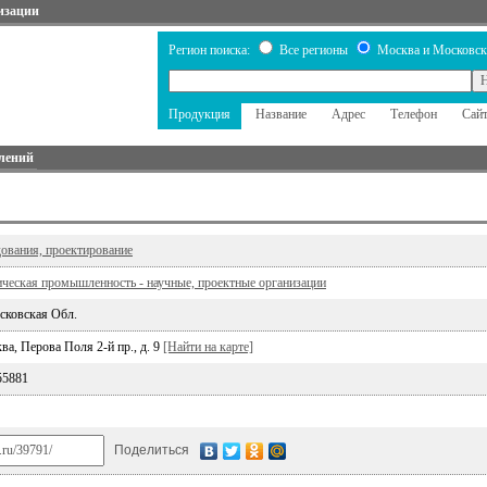
изации
Регион поиска:
Все регионы
Москва и Московск
Продукция
Название
Адрес
Телефон
Сай
лений
дования, проектирование
ческая промышленность - научные, проектные организации
сковская Обл.
ва, Перова Поля 2-й пр., д. 9
[Найти на карте]
55881
Поделиться