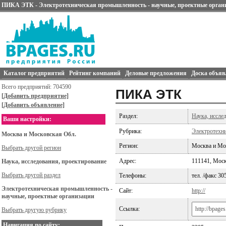
ПИКА ЭТК - Электротехническая промышленность - научные, проектные орган
Каталог предприятий
Рейтинг компаний
Деловые предложения
Доска объяв
Всего предприятий: 704590
ПИКА ЭТК
[Добавить предприятие]
[Добавить объявление]
Раздел:
Наука, иссле
Ваши настройки:
Рубрика:
Электротехни
Москва и Московская Обл.
Регион:
Москва и Мо
Выбрать другой регион
Адрес:
111141, Моск
Наука, исследования, проектирование
Выбрать другой раздел
Телефоны:
тел. /факс 30
Электротехническая промышленность -
Сайт:
http://
научные, проектные организации
Ссылка:
Выбрать другую рубрику
Навигация по сайту: