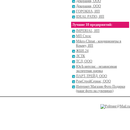
Декорация, ООО
Декорация, ООО
ГОРОКНА, ИП
IDEAL PATIO, ИП
Лучшие 10 предприятий:
IMPERIAL, ИП
МП Стелс
Mikro-Climat - кондиционеры в
Крыму, ИП
ЖБИ-24
ЛСТК
ТСЛ, ООО
ЮрЪ интелис - независимая
экспертная оценка
ПАРТ-ТРЕЙД, ООО
РемСтройСервис, ООО
Интернет Магазин Фото Подарки
(ваше фото на сувенирах)