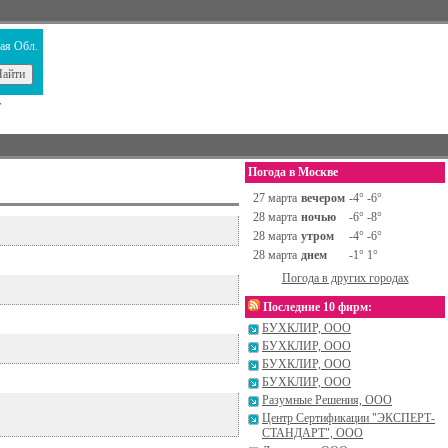
ая Обл.
т
Погода в Москве
27 марта
вечером
-4° -6°
28 марта
ночью
-6° -8°
28 марта
утром
-4° -6°
28 марта
днем
-1° 1°
Погода в других городах
Последние 10 фирм:
БУХКЛИР, ООО
БУХКЛИР, ООО
БУХКЛИР, ООО
БУХКЛИР, ООО
Разумные Решения, ООО
Центр Сертификации "ЭКСПЕРТ-
СТАНДАРТ", ООО