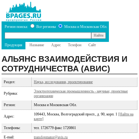
Регион поиска:
Все регионы
Москва и Московская Обл.
Продукция
Название
Адрес
Телефон
Сайт
АЛЬЯНС ВЗАИМОДЕЙСТВИЯ И
СОТРУДНИЧЕСТВА (АВИС)
Раздел:
Наука, исследования, проектирование
Электротехническая промышленность - научные, проектные
Рубрика:
организации
Регион:
Москва и Московская Обл.
109443, Москва, Волгоградский просп., д. 90, корп. 1
[Найти на
Адрес:
карте]
Телефоны:
тел. 1726779 факс 1720861
E-mail:
transfopmator@avis.ru