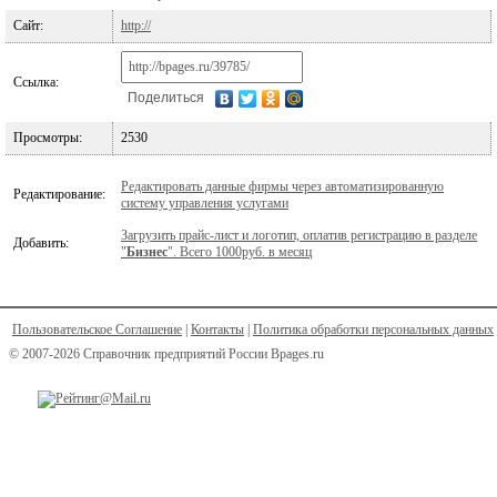
Сайт:
http://
Ссылка:
Поделиться
Просмотры:
2530
Редактировать данные фирмы через автоматизированную
Редактирование:
систему управления услугами
Загрузить прайс-лист и логотип, оплатив регистрацию в разделе
Добавить:
"
Бизнес
". Всего 1000руб. в месяц
Пользовательское Соглашение
|
Контакты
|
Политика обработки персональных данных
© 2007-2026 Справочник предприятий России Bpages.ru