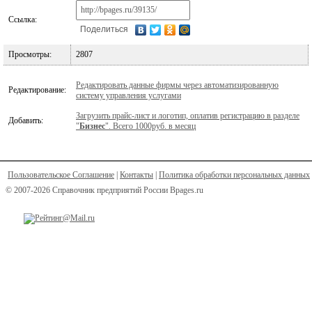
Ссылка:
Поделиться
Просмотры:
2807
Редактировать данные фирмы через автоматизированную
Редактирование:
систему управления услугами
Загрузить прайс-лист и логотип, оплатив регистрацию в разделе
Добавить:
"
Бизнес
". Всего 1000руб. в месяц
Пользовательское Соглашение
|
Контакты
|
Политика обработки персональных данных
© 2007-2026 Справочник предприятий России Bpages.ru