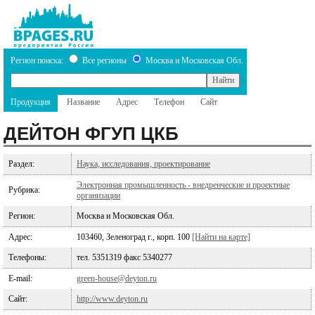
Регион поиска:
Все регионы
Москва и Московская Обл.
Продукция
Название
Адрес
Телефон
Сайт
ДЕЙТОН ФГУП ЦКБ
Раздел:
Наука, исследования, проектирование
Электронная промышленность - внедренческие и проектные
Рубрика:
организации
Регион:
Москва и Московская Обл.
Адрес:
103460, Зеленоград г., корп. 100
[Найти на карте]
Телефоны:
тел. 5351319 факс 5340277
E-mail:
green-house@deyton.ru
Сайт:
http://www.deyton.ru