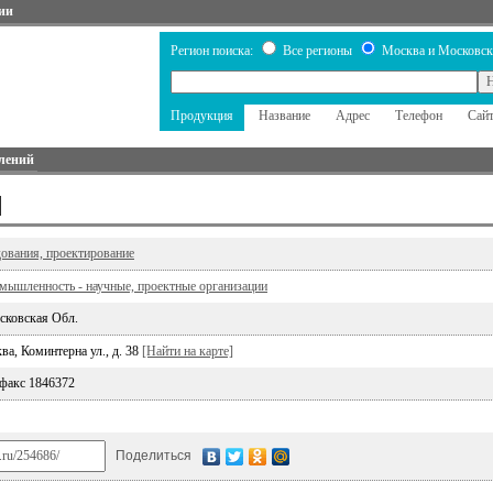
ии
Регион поиска:
Все регионы
Москва и Московск
Продукция
Название
Адрес
Телефон
Сай
лений
М
дования, проектирование
ышленность - научные, проектные организации
сковская Обл.
ва, Коминтерна ул., д. 38
[Найти на карте]
 факс 1846372
Поделиться