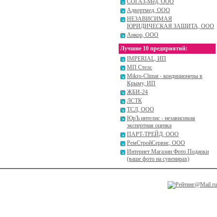
СОГАЗ-Мед, ООО
Адвертмед, ООО
НЕЗАВИСИМАЯ
ЮРИДИЧЕСКАЯ ЗАЩИТА, ООО
Анкор, ООО
Лучшие 10 предприятий:
IMPERIAL, ИП
МП Стелс
Mikro-Climat - кондиционеры в
Крыму, ИП
ЖБИ-24
ЛСТК
ТСЛ, ООО
ЮрЪ интелис - независимая
экспертная оценка
ПАРТ-ТРЕЙД, ООО
РемСтройСервис, ООО
Интернет Магазин Фото Подарки
(ваше фото на сувенирах)