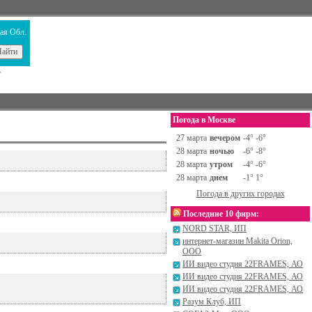
ая Обл.
т
Погода в Москве
27 марта
вечером
-4° -6°
28 марта
ночью
-6° -8°
28 марта
утром
-4° -6°
28 марта
днем
-1° 1°
Погода в других городах
Последние 10 фирм:
NORD STAR, ИП
интернет-магазин Makita Orion,
ООО
ИИ видео студия 22FRAMES, АО
ИИ видео студия 22FRAMES, АО
ИИ видео студия 22FRAMES, АО
Разум Клуб, ИП