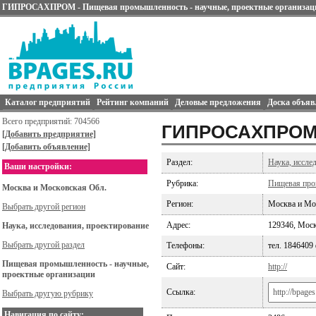
ГИПРОСАХПРОМ - Пищевая промышленность - научные, проектные организац
Каталог предприятий
Рейтинг компаний
Деловые предложения
Доска объяв
Всего предприятий: 704566
ГИПРОСАХПРО
[Добавить предприятие]
[Добавить объявление]
Раздел:
Наука, иссле
Ваши настройки:
Рубрика:
Пищевая пром
Москва и Московская Обл.
Регион:
Москва и Мо
Выбрать другой регион
Адрес:
129346, Моск
Наука, исследования, проектирование
Выбрать другой раздел
Телефоны:
тел. 1846409
Пищевая промышленность - научные,
Сайт:
http://
проектные организации
Ссылка:
Выбрать другую рубрику
Навигация по сайту: