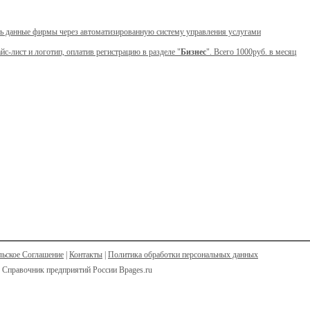
ь данные фирмы через автоматизированную систему управления услугами
йс-лист и логотип, оплатив регистрацию в разделе "
Бизнес
". Всего 1000руб. в месяц
льское Соглашение
|
Контакты
|
Политика обработки персональных данных
 Справочник предприятий России Bpages.ru