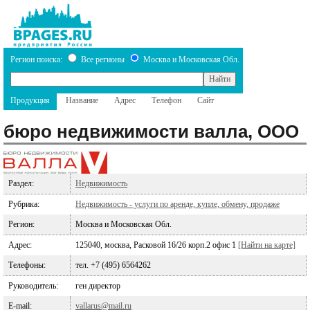
Регион поиска:
Все регионы
Москва и Московская Обл.
Продукция
Название
Адрес
Телефон
Сайт
бюро недвижимости валла, ООО
Раздел:
Недвижимость
Рубрика:
Недвижимость - услуги по аренде, купле, обмену, продаже
Регион:
Москва и Московская Обл.
Адрес:
125040, москва, Расковой 16/26 корп.2 офис 1
[Найти на карте]
Телефоны:
тел. +7 (495) 6564262
Руководитель:
ген директор
E-mail:
vallarus@mail.ru