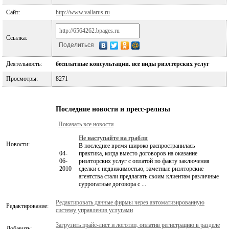
Сайт:
http://www.vallarus.ru
Ссылка:
Поделиться
Деятельность:
бесплатные консультации. все виды риэлтерских услуг
Просмотры:
8271
Последние новости и пресс-релизы
Показать все новости
Не наступайте на грабли
Новости:
В последнее время широко распространилась
04-
практика, когда вместо договоров на оказание
06-
риэлторских услуг с оплатой по факту заключения
2010
сделки с недвижимостью, заметные риэлторские
агентства стали предлагать своим клиентам различные
суррогатные договора с ...
Редактировать данные фирмы через автоматизированную
Редактирование:
систему управления услугами
Загрузить прайс-лист и логотип, оплатив регистрацию в разделе
Добавить: