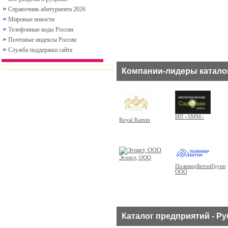
Справочник абитуриента 2026
Мировые новости
Телефонные коды России
Почтовые индексы России
Служба поддержки сайта
Компании-лидеры катало
ИП «SMM»
Royal Kamin
Эгоист, ООО
ПолимерБетонГрупп,
ООО
Каталог предприятий - Р