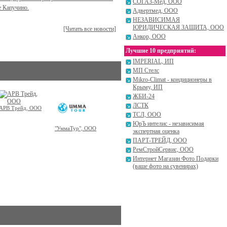
СОГАЗ-Мед, ООО
е Капучино.
Адвертмед, ООО
НЕЗАВИСИМАЯ
ЮРИДИЧЕСКАЯ ЗАЩИТА, ООО
[Читать все новости]
Анкор, ООО
Лучшие 10 предприятий:
IMPERIAL, ИП
МП Стелс
Mikro-Climat - кондиционеры в
Крыму, ИП
ЖБИ-24
ЛСТК
АРВ Трейд, ООО
ТСЛ, ООО
ЮрЪ интелис - независимая
"УммаТур", ООО
экспертная оценка
ПАРТ-ТРЕЙД, ООО
РемСтройСервис, ООО
Интернет Магазин Фото Подарки
(ваше фото на сувенирах)