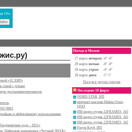
ая Обл.
т
Погода в Москве
жис.ру)
27 марта
вечером
-4° -6°
28 марта
ночью
-6° -8°
28 марта
утром
-4° -6°
28 марта
днем
-1° 1°
емой «1С:ERP»
Погода в других городах
я семей с детьми
Последние 10 фирм:
вную достопримечательность
NORD STAR, ИП
интернет-магазин Makita Orion,
нтроль
ООО
ISO 9001
ИИ видео студия 22FRAMES, АО
астройкам и эффективному использованию
ИИ видео студия 22FRAMES, АО
ИИ видео студия 22FRAMES, АО
Предприятием года – 2021»
Разум Клуб, ИП
сти. Цифровая маркировка «Честный ЗНАК»