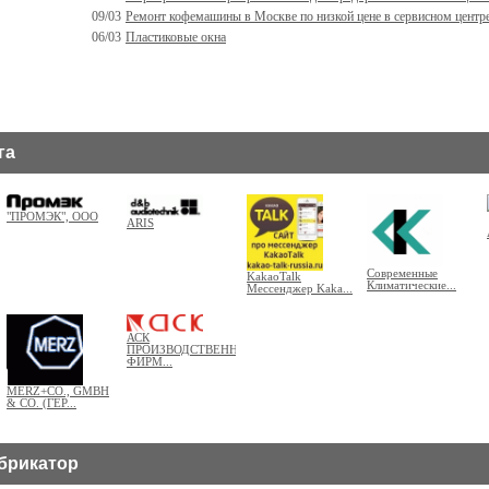
09/03
Ремонт кофемашины в Москве по низкой цене в сервисном центр
06/03
Пластиковые окна
га
"ПРОМЭК", ООО
ARIS
Современные
KakaoTalk
Климатические...
Мессенджер Kaka...
АСК
ПРОИЗВОДСТВЕННАЯ
ФИРМ...
MERZ+CO., GMBH
& CO. (ГЕР...
убрикатор