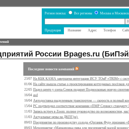
Регион поиска:
Все регионы
Москва и Московск
Продукция
Название
Адрес
Телефон
Сай
лений
приятий России Bpages.ru (БиПэй
Последние новости компаний
23/07
На КБК КАМА завершена интеграция ИСУ ТОиР «TRIM» с сист
01/06
На сайте вышла статья о проектировании коттеджных посёлков дл
22/05
Падел-центр у озера Сенеж подарит Подмосковью новую спорти
16/04
asd
16/04
Автодоставка выделенным транспортом — скорость и полный ко
15/04
РС подтвердил соответствие компании «ПМР Сервис» стандарту 
11/03
Запись встреч в Zoom: полное руководство по возможностям, н
11/03
Актуальные цены на ДКПГ(м).
09/03
Предприятие по производству солода «Органик Фуд» признано «
09/03
Мероприятие «Маркировка пива для предприятий малой мощно